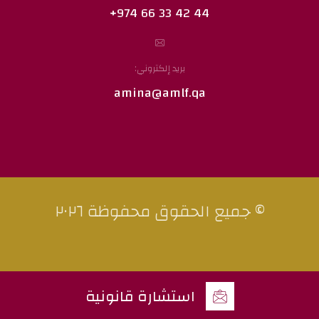
44 42 33 66 974+
بريد إلكتروني:
amina@amlf.qa
© جميع الحقوق محفوظة ٢٠٢٦
استشارة قانونية