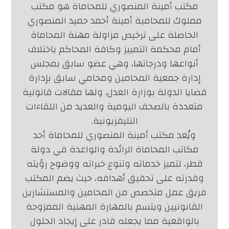
مكتب أمينة المنصوري للمحاماة هو مكتب
مملوك للمحامية أمينة أحمد حميد المنصوري
الحاصلة على ترخيص مزاولة مهنة المحاماة
أمام محكمة التمييز وكافة المحاكم باختلاف
أنواعها ودرجاتها، وهي عضو سابق بمجلس
إدارة جمعية المحامين ومحامي سابق بإدارة
قضايا الدولة بوزارة العدل، ولها مقالات قانونية
متعددة بالصحف اليومية والعديد من اللقاءات
التليفزيونية.
ويُعد مكتب أمينة المنصوري للمحاماة أحد
مكاتب المحاماة الرائدة والواعدة في دولة
قطر، لتميز خدماته وتنوع خبراته ووضوح رؤيته
وقدرته على تحقيق أهدافه، حيث يضم المكتب
فريق عمل متخصص من المحامين والمستشارين
القانونيين ويتسم بالمهارة المهنية الممزوجة
بالواقعية مما يجعله قادر على إيجاد الحلول