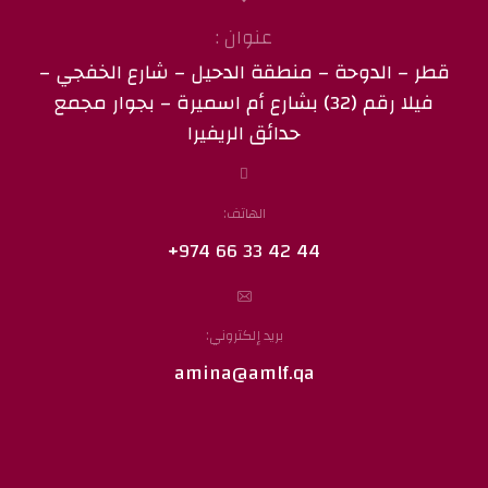
عنوان :
قطر – الدوحة – منطقة الدحيل – شارع الخفجي –
فيلا رقم (32) بشارع أم اسميرة – بجوار مجمع
حدائق الريفيرا
الهاتف:
44 42 33 66 974+
بريد إلكتروني:
amina@amlf.qa