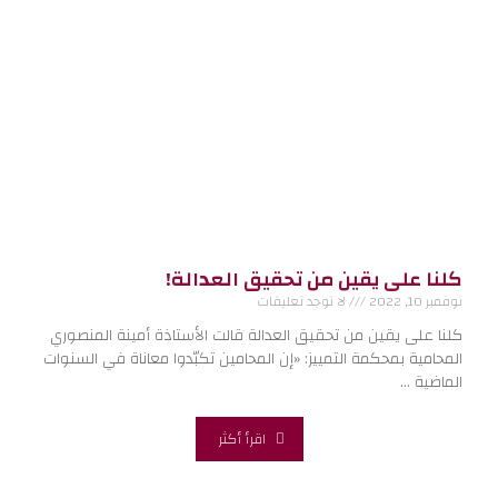
كلنا على يقين من تحقيق العدالة!
نوفمبر 10, 2022
لا توجد تعليقات
كلنا على يقين من تحقيق العدالة قالت الأستاذة أمينة المنصوري
المحامية بمحكمة التمييز: «إن المحامين تكبّدوا معاناة في السنوات
الماضية …
اقرأ أكثر