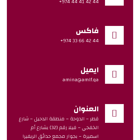
44 42 41 44 974+
فاكس
44 42 66 33 974+
ايميل
amina@amlf.qa
العنوان
قطر – الدوحة – منطقة الدحيل – شارع
الخفجي – فيلا رقم (32) بشارع أم
اسميرة – بجوار مجمع حدائق الريفيرا