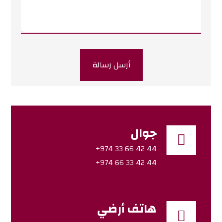
أرسل رسالة
جوال
44 42 66 33 974+
44 42 33 66 974+
هاتف أرضي