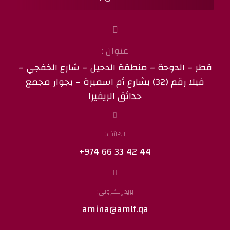
عنوان :
قطر – الدوحة – منطقة الدحيل – شارع الخفجي –
فيلا رقم (32) بشارع أم اسميرة – بجوار مجمع
حدائق الريفيرا
الهاتف:
44 42 33 66 974+
بريد إلكتروني:
amina@amlf.qa