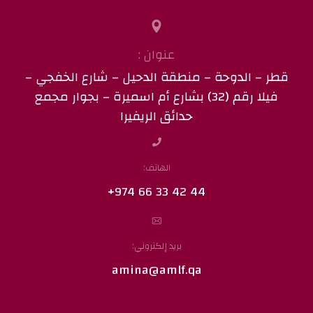
عنوان :
قطر – الدوحة – منطقة الدحيل – شارع الخفجي –
فيلا رقم (32) بشارع أم اسميرة – بجوار مجمع
حدائق الريفيرا
الهاتف:
44 42 33 66 974+
بريد إلكتروني:
amina@amlf.qa